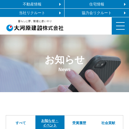
不動産情報
住宅情報
当社リクルート
協力会リクルート
お知らせ
お知らせ
施工ギャラリー
News
企業情報
事業内容
協力会社の皆様へ
お知らせ・
すべて
受賞履歴
社会貢献
イベント
お問い合わせ