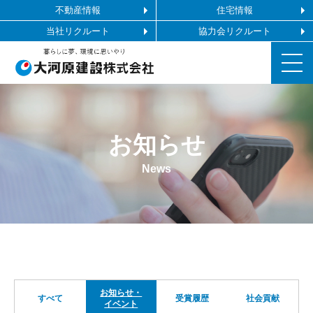
不動産情報
住宅情報
当社リクルート
協力会リクルート
お知らせ
お知らせ
施工ギャラリー
News
企業情報
事業内容
協力会社の皆様へ
お知らせ・
すべて
受賞履歴
社会貢献
イベント
お問い合わせ