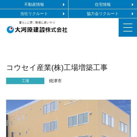
不動産情報
住宅情報
当社リクルート
協力会リクルート
お知らせ
コウセイ産業(株)工場増築工事
施工ギャラリー
焼津市
工場
企業情報
事業内容
協力会社の皆様へ
お問い合わせ