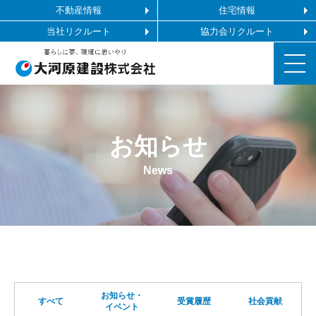
不動産情報
住宅情報
当社リクルート
協力会リクルート
お知らせ
お知らせ
施工ギャラリー
News
企業情報
事業内容
協力会社の皆様へ
お知らせ・
すべて
受賞履歴
社会貢献
イベント
お問い合わせ