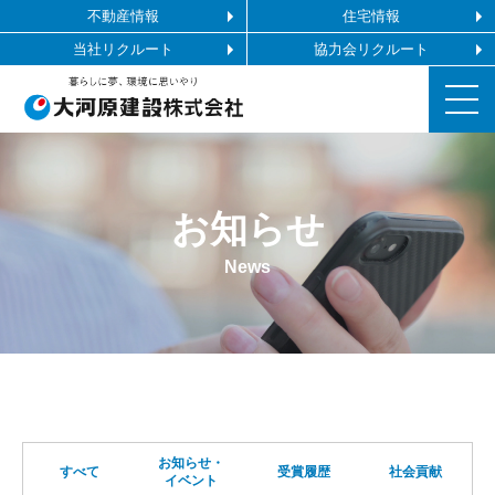
不動産情報
住宅情報
当社リクルート
協力会リクルート
お知らせ
お知らせ
施工ギャラリー
News
企業情報
事業内容
協力会社の皆様へ
お知らせ・
すべて
受賞履歴
社会貢献
イベント
お問い合わせ