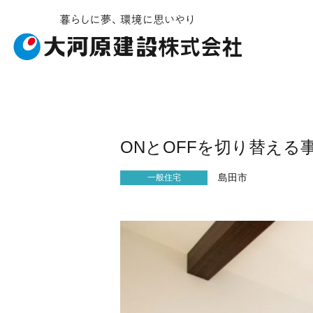
お知らせ・イベント
施工ギャラリー
企業情報
事業内容
ONとOFFを切り替える
島田市
一般住宅
受賞履歴
社会貢献
建築工事
会社概要
ソライエ
土
安
不