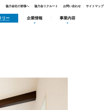
ト
協力会社の皆様へ
協力会リクルート
お問い合わせ
サイトマップ
ラリー
企業情報
事業内容
情報
インターンシップ
社会貢献活動
ガーデン庭夢
食彩美酒 侘助