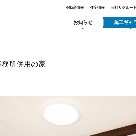
不動産情報
住宅情報
当社リクルー
お知らせ
施工ギャ
事務所併用の家
地域スポーツ貢献
メディア関連情報
採用
木工事
全/品質/環境への取り組み
動産情報
すまいとくらし
SDGs宣言と取り組み
大河原リース