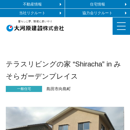
不動産情報
住宅情報
当社リクルート
協力会リクルート
お知らせ
テラスリビングの家 “Shiracha” in み
施工ギャラリー
そらガーデンプレイス
企業情報
島田市向島町
一般住宅
事業内容
協力会社の皆様へ
お問い合わせ