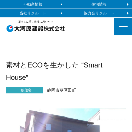
不動産情報
住宅情報
当社リクルート
協力会リクルート
お知らせ
素材とECOを生かした “Smart
施工ギャラリー
House”
企業情報
静岡市葵区田町
一般住宅
事業内容
協力会社の皆様へ
お問い合わせ