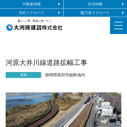
不動産情報
住宅情報
当社リクルート
協力会リクルート
お知らせ
河原大井川線道路拡幅工事
施工ギャラリー
静岡県島田市細島地内
道路
企業情報
事業内容
協力会社の皆様へ
お問い合わせ