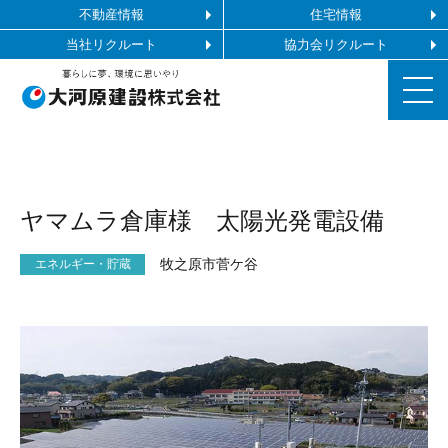
不動産情報
住宅情報
当社リクルート
協力会リクルート
お知らせ
ヤマムラ倉庫様 太陽光発電設備
施工ギャラリー
牧之原市菅ケ谷
エネルギー・貯蔵
企業情報
事業内容
協力会社の皆様へ
お問い合わせ