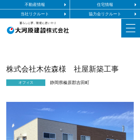
不動産情報
住宅情報
当社リクルート
協力会リクルート
お知らせ
株式会社木佐森様 社屋新築工事
施工ギャラリー
静岡県榛原郡吉田町
オフィス
企業情報
事業内容
協力会社の皆様へ
お問い合わせ