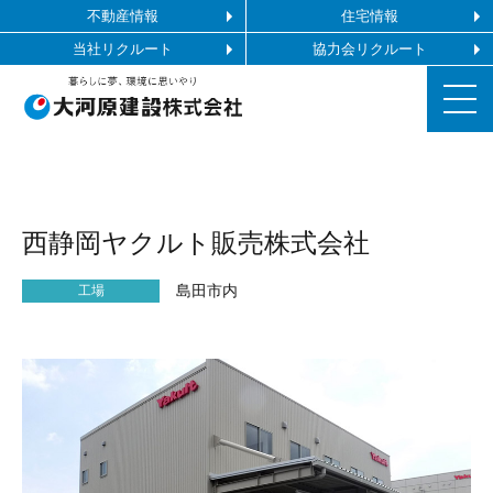
不動産情報
住宅情報
当社リクルート
協力会リクルート
お知らせ
西静岡ヤクルト販売株式会社
施工ギャラリー
島田市内
工場
企業情報
事業内容
協力会社の皆様へ
お問い合わせ