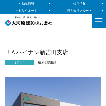
不動産情報
住宅情報
当社リクルート
協力会リクルート
お知らせ
ＪＡハイナン新吉田支店
施工ギャラリー
榛原郡吉田町
オフィス
企業情報
事業内容
協力会社の皆様へ
お問い合わせ