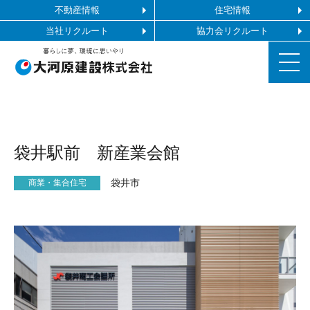
不動産情報
住宅情報
当社リクルート
協力会リクルート
お知らせ
袋井駅前 新産業会館
施工ギャラリー
袋井市
商業・集合住宅
企業情報
事業内容
協力会社の皆様へ
お問い合わせ