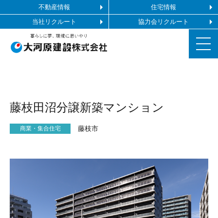
不動産情報
住宅情報
当社リクルート
協力会リクルート
お知らせ
藤枝田沼分譲新築マンション
施工ギャラリー
藤枝市
商業・集合住宅
企業情報
事業内容
協力会社の皆様へ
お問い合わせ