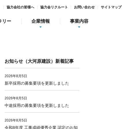
ト
協力会社の皆様へ
協力会リクルート
お問い合わせ
サイトマップ
ラリー
企業情報
事業内容
お知らせ（大河原建設）新着記事
2026年8月5日
新卒採用の募集要項を更新しました
情報
インターンシップ
2026年8月5日
中途採用の募集要項を更新しました
社会貢献活動
ガーデン庭夢
食彩美酒 侘助
2026年8月5日
令和8年度 工事成績優秀企業 認定のお知