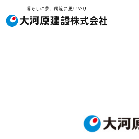
お知らせ・イベント
施工ギャラリー
企業情報
事業内容
受賞履歴
社会貢献
建築工事
会社概要
ソライエ
土
安
不