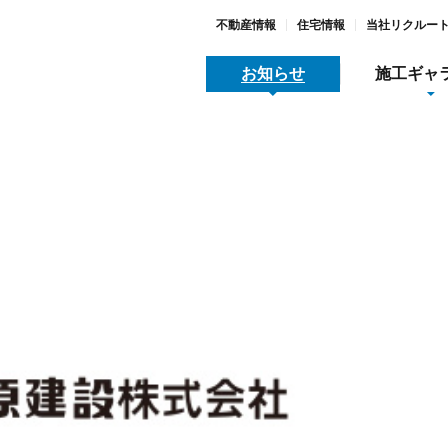
不動産情報
住宅情報
当社リクルー
お知らせ
施工ギャ
地域スポーツ貢献
メディア関連情報
採用
木工事
全/品質/環境への取り組み
動産情報
すまいとくらし
SDGs宣言と取り組み
大河原リース