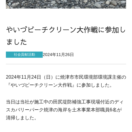
サイトマップ
やいづビーチクリーン大作戦に参加し
ました
2024年11月26日
社会貢献活動
2024
年
11
月
24
日（日）に焼津市市民環境部環境課主催の
『やいづビーチクリーン大作戦』に参加しました。
当日は当社が施工中の田尻堤防補強工事現場付近のディ
スカバリーパーク焼津の海岸を土木事業本部職員
6
名が
清掃しました。