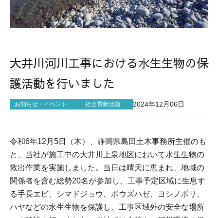
サイトマップ
大井川河川工事における水生生物の保
護活動を行いました
2024年12月06日
お知らせ・イベント
社会貢献活動
令和
6
年
12
月
5
日（木）、静岡県島田土木事務所主催のも
と、当社が施工中の大井川上泉地区において水生生物の
救出作業を実施しました。当日は晴天に恵まれ、地域の
関係者を含む総勢
20
名が参加し、工事予定区域に生息す
る手長エビ、シマドジョウ、ボウズハゼ、ヨシノボリ、
ハヤなどの水生生物を保護し、工事区域外の安全な場所