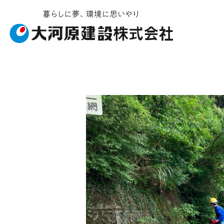
お知らせ・イベント
施工ギャラリー
企業情報
事業内容
受賞履歴
社会貢献
建築工事
会社概要
ソライエ
土
安
不