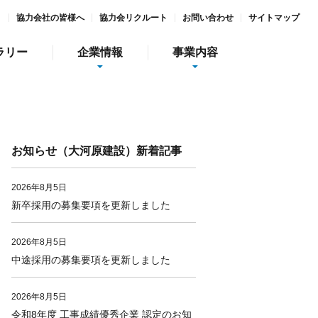
ト
協力会社の皆様へ
協力会リクルート
お問い合わせ
サイトマップ
ラリー
企業情報
事業内容
お知らせ（大河原建設）新着記事
2026年8月5日
新卒採用の募集要項を更新しました
情報
インターンシップ
2026年8月5日
中途採用の募集要項を更新しました
社会貢献活動
ガーデン庭夢
食彩美酒 侘助
2026年8月5日
令和8年度 工事成績優秀企業 認定のお知