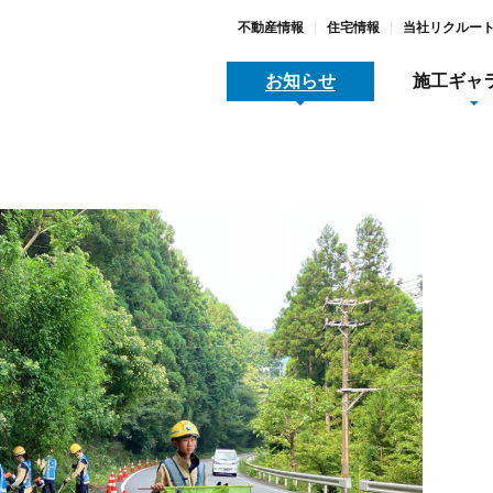
不動産情報
住宅情報
当社リクルー
お知らせ
施工ギャ
地域スポーツ貢献
メディア関連情報
採用
木工事
全/品質/環境への取り組み
動産情報
すまいとくらし
SDGs宣言と取り組み
大河原リース