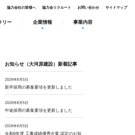
ト
協力会社の皆様へ
協力会リクルート
お問い合わせ
サイトマップ
ラリー
企業情報
事業内容
お知らせ（大河原建設）新着記事
2026年8月5日
新卒採用の募集要項を更新しました
情報
インターンシップ
2026年8月5日
中途採用の募集要項を更新しました
社会貢献活動
ガーデン庭夢
食彩美酒 侘助
2026年8月5日
令和8年度 工事成績優秀企業 認定のお知