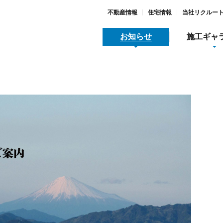
不動産情報
住宅情報
当社リクルー
お知らせ
施工ギャ
地域スポーツ貢献
メディア関連情報
採用
木工事
全/品質/環境への取り組み
動産情報
すまいとくらし
SDGs宣言と取り組み
大河原リース