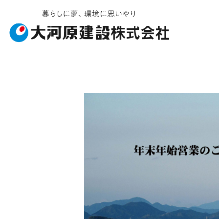
お知らせ・イベント
施工ギャラリー
企業情報
事業内容
受賞履歴
社会貢献
建築工事
会社概要
ソライエ
土
安
不