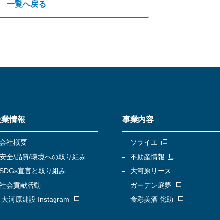
一覧へ戻る
企業情報
事業内容
会社概要
ソライエ
安全/品質/環境への取り組み
不動産情報
SDGs宣言と取り組み
大河原リース
社会貢献活動
ガーデン庭夢
大河原建設 Instagram
食彩美酒 侘助