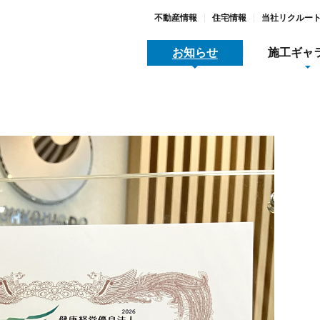
不動産情報
住宅情報
当社リクルー
お知らせ
施工ギャ
地域スポーツ貢献
メディア関連情報
採用
木工事
全/品質/環境への取り組み
動産情報
すまいとくらし
SDGs宣言と取り組み
大河原リース