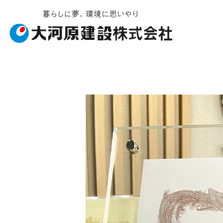
お知らせ・イベント
施工ギャラリー
企業情報
事業内容
受賞履歴
社会貢献
建築工事
会社概要
ソライエ
土
安
不