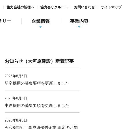
ト
協力会社の皆様へ
協力会リクルート
お問い合わせ
サイトマップ
ラリー
企業情報
事業内容
お知らせ（大河原建設）新着記事
2026年8月5日
新卒採用の募集要項を更新しました
情報
インターンシップ
2026年8月5日
中途採用の募集要項を更新しました
社会貢献活動
ガーデン庭夢
食彩美酒 侘助
2026年8月5日
令和8年度 工事成績優秀企業 認定のお知