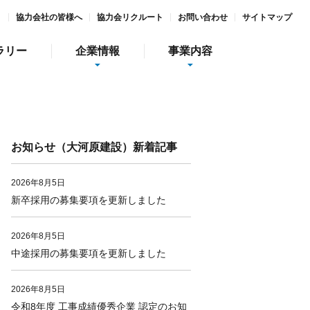
ト
協力会社の皆様へ
協力会リクルート
お問い合わせ
サイトマップ
ラリー
企業情報
事業内容
お知らせ（大河原建設）新着記事
2026年8月5日
新卒採用の募集要項を更新しました
情報
インターンシップ
2026年8月5日
中途採用の募集要項を更新しました
社会貢献活動
ガーデン庭夢
食彩美酒 侘助
2026年8月5日
令和8年度 工事成績優秀企業 認定のお知