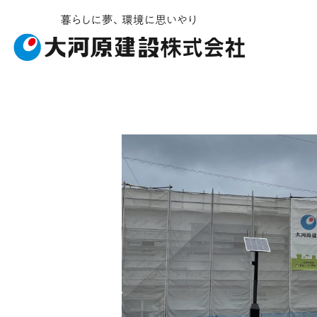
お知らせ・イベント
施工ギャラリー
企業情報
事業内容
受賞履歴
社会貢献
建築工事
会社概要
ソライエ
土
安
不