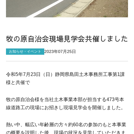
サイトマップ
牧の原自治会現場見学会共催しました
2023年07月25日
お知らせ・イベント
令和
5
年
7
月
23
日（日）静岡県島田土木事務所工事第
1
課
様と共催で
牧の原自治会様を当社土木事業本部が担当する
473
号本
線道路工の現場にお招きし現場見学会を開催しました。
熱い中、幅広い年齢層の方々約
60
名の参加のもと本事業
の概要を説明した後、現場の状況を見学していただきま