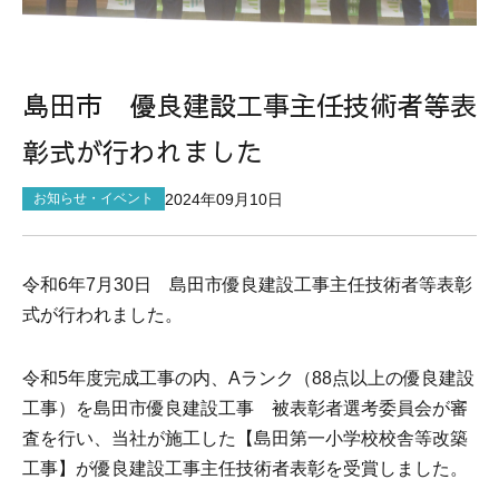
サイトマップ
島田市 優良建設工事主任技術者等表
彰式が行われました
2024年09月10日
お知らせ・イベント
令和
6
年
7
月
30
日 島田市優良建設工事主任技術者等表彰
式が行われました。
令和
5
年度完成工事の内、
A
ランク（
88
点以上の優良建設
工事）を島田市優良建設工事 被表彰者選考委員会が審
査を行い、当社が施工した【島田第一小学校校舎等改築
工事】が優良建設工事主任技術者表彰を受賞しました。