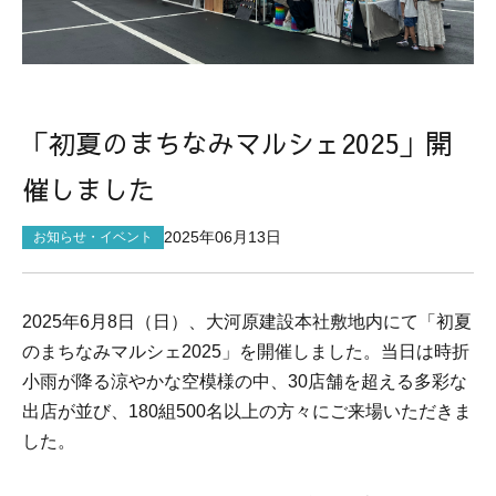
サイトマップ
「初夏のまちなみマルシェ2025」開
催しました
2025年06月13日
お知らせ・イベント
2025
年
6
月
8
日（日）、大河原建設本社敷地内にて「初夏
のまちなみマルシェ
2025
」を開催しました。当日は時折
小雨が降る涼やかな空模様の中、
30
店舗を超える多彩な
出店が並び、
180
組
500
名以上の方々にご来場いただきま
した。