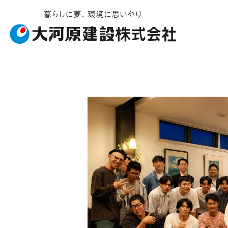
お知らせ・イベント
施工ギャラリー
企業情報
事業内容
受賞履歴
社会貢献
建築工事
会社概要
ソライエ
土
安
不