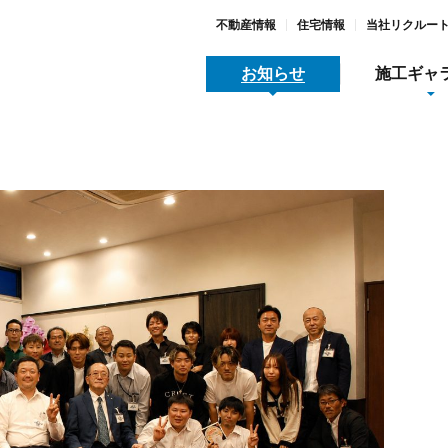
不動産情報
住宅情報
当社リクルー
お知らせ
施工ギャ
地域スポーツ貢献
メディア関連情報
採用
木工事
全/品質/環境への取り組み
動産情報
すまいとくらし
SDGs宣言と取り組み
大河原リース