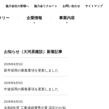
ト
協力会社の皆様へ
協力会リクルート
お問い合わせ
サイトマップ
ラリー
企業情報
事業内容
お知らせ（大河原建設）新着記事
2026年8月5日
新卒採用の募集要項を更新しました
情報
インターンシップ
2026年8月5日
中途採用の募集要項を更新しました
社会貢献活動
ガーデン庭夢
食彩美酒 侘助
2026年8月5日
令和8年度 工事成績優秀企業 認定のお知