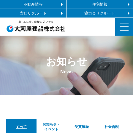
不動産情報
住宅情報
当社リクルート
協力会リクルート
お知らせ
お知らせ
施工ギャラリー
News
企業情報
事業内容
協力会社の皆様へ
お知らせ・
すべて
受賞履歴
社会貢献
イベント
お問い合わせ