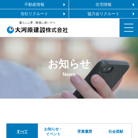
不動産情報
住宅情報
当社リクルート
協力会リクルート
お知らせ
お知らせ
施工ギャラリー
News
企業情報
事業内容
協力会社の皆様へ
お知らせ・
すべて
受賞履歴
社会貢献
イベント
お問い合わせ