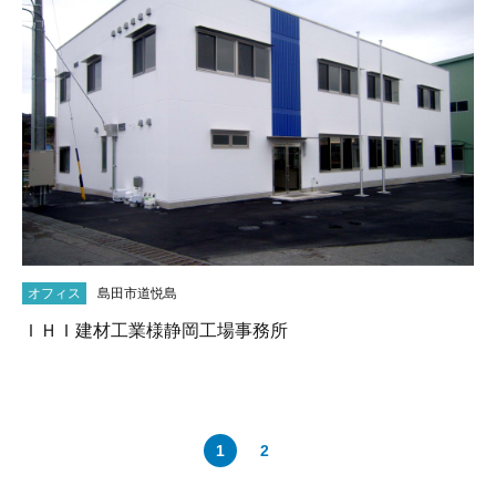
オフィス
島田市道悦島
ＩＨＩ建材工業様静岡工場事務所
1
2