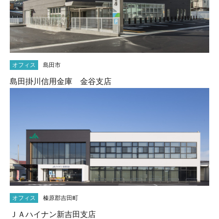
オフィス
島田市
島田掛川信用金庫 金谷支店
オフィス
榛原郡吉田町
ＪＡハイナン新吉田支店