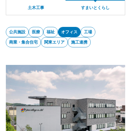
土木工事
すまいとくらし
サイトマップ
公共施設
医療
福祉
オフィス
工場
商業・集合住宅
関東エリア
施工連携